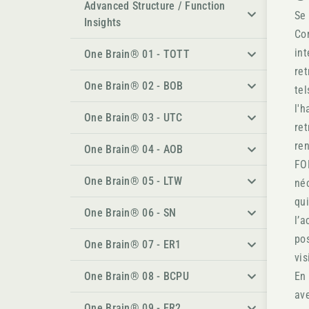
Advanced Structure / Function
Se 
Insights
Com
int
One Brain® 01 - TOTT
ret
One Brain® 02 - BOB
tel
l'h
One Brain® 03 - UTC
ret
ren
One Brain® 04 - AOB
FOR
One Brain® 05 - LTW
néc
qui
One Brain® 06 - SN
l’a
pos
One Brain® 07 - ER1
vis
One Brain® 08 - BCPU
En 
ave
One Brain® 09 - ER2