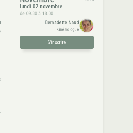
lundi 02 novembre
e
de 09.30 à 18.00
Bernadette Naud
t
Kinésiologue
s
S'inscrire
x
t
.