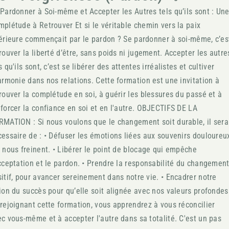
Pardonner à Soi-même et Accepter les Autres tels qu’ils sont : Un
plétude à Retrouver Et si le véritable chemin vers la paix
érieure commençait par le pardon ? Se pardonner à soi-même, c’es
rouver la liberté d’être, sans poids ni jugement. Accepter les autre
s qu'ils sont, c’est se libérer des attentes irréalistes et cultiver
armonie dans nos relations. Cette formation est une invitation à
rouver la complétude en soi, à guérir les blessures du passé et à
forcer la confiance en soi et en l'autre. OBJECTIFS DE LA
MATION : Si nous voulons que le changement soit durable, il sera
essaire de : • Défuser les émotions liées aux souvenirs douloureu
 nous freinent. • Libérer le point de blocage qui empêche
cceptation et le pardon. • Prendre la responsabilité du changemen
itif, pour avancer sereinement dans notre vie. • Encadrer notre
ion du succès pour qu’elle soit alignée avec nos valeurs profondes
rejoignant cette formation, vous apprendrez à vous réconcilier
c vous-même et à accepter l'autre dans sa totalité. C'est un pas