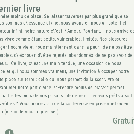
ernier livre
ndre moins de place. Se laisser traverser par plus grand que soi
us sommes d\'essence divine, nous avons en nous un potentiel
ateur infini, notre nature c\'est l\'Amour. Pourtant, il nous arrive d
s vivre comme étant petits, vulnérables, limités. Nos blessures
igent notre vie et nous maintiennent dans la peur : de ne pas être
ables, d\'échouer, d\'être rejetés, abandonnés, de ne pas avoir de
eur... Ce livre, c\'est une main tendue, une occasion de nous
peler qui nous sommes vraiment, une invitation à occuper notre
te place sur terre : celle qui nous permet de laisser vivre et
exprimer notre part divine. \"Prendre moins de place\" permet
abattre les murs de nos prisons intérieures. Êtes-vous prêts à sorti
 vôtres ? Vous pourrez suivre la conférence en présentiel ou en
io (merci de nous le préciser)
Gratui