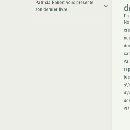
Patricia Robert vous présente
d
son dernier livre
Pre
No
cré
nou
dir
cap
val
rap
jus
s\'
d\'
des
vis