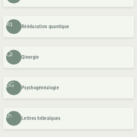
Rq
Rééducation quantique
Qi
Qinergie
pG
Psychogénéalogie
Lh
Lettres hébraïques