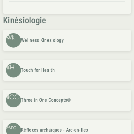
comprendre le système d’acupuncture et d’utiliser les
données du Yi King pour ramener l’équilibre dans le flux
Kinésiologie
vital, le Chi. Elle vous permettra aussi, grâce au test
musculaire, d’interroger le système d’acupuncture sur la
Wk
fabrication, la distribution et l’utilisation de cette
Wellness Kinesiology
énergie vitale. Vous pourrez ainsi, pour n’importe quel
sujet traité en séance, corriger le flux d’énergie et
rétablir le passage de l’information entre le physique et
TfH
le métaphysique. Dès le cours « Niveau 0 », vous aurez
Touch for Health
un système ouvert permettant de s’auto équilibrer ; les
cours « Niveau 1 à 3 », quant à eux, entrent dans les
profondeurs du système dit « d’acupuncture ». Prérequis
TiOC
Three in One Concepts®
: Avoir suivi le cours de Test Musculaire approfondi, 150
H dont les TFH 1 à 4 et une expérience dans la pratique
du Test Musculaire. Durée 3 jours répartis en 2j+1j (21h)
Arc
pour K.F.0, K.F 1, K.F.2, K.F.3.
Réflexes archaïques - Arc-en-flex