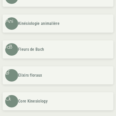
Ani
Kinésiologie animalière
FdB
Fleurs de Bach
eF
Elixirs floraux
Ck
Core Kinesiology