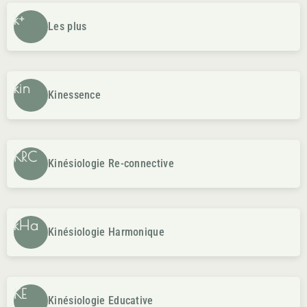
k+
Les plus
kin
Kinessence
KRC
Kinésiologie Re-connective
kHa
Kinésiologie Harmonique
KE
Kinésiologie Educative