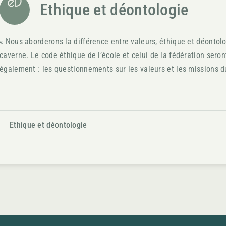
eD
Ethique et déontologie
« Nous aborderons la différence entre valeurs, éthique et déontolo
caverne. Le code éthique de l’école et celui de la fédération se
également : les questionnements sur les valeurs et les missions du
obligations du praticien, le côté pratique de leur mise en applicati
manières d’y répondre, les pièges à éviter, le secret professionnel.
Ethique et déontologie