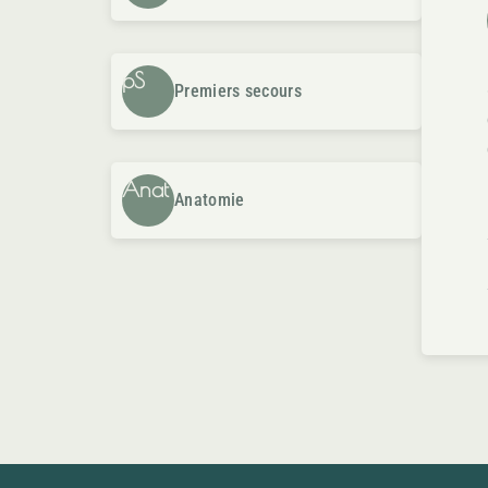
pS
Premiers secours
Anat
Anatomie