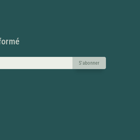
nformé
S'abonner